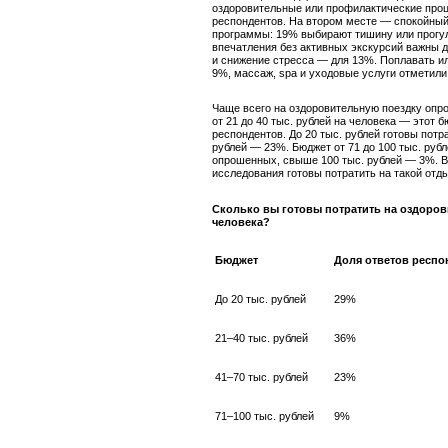
оздоровительные или профилактические про
респондентов. На втором месте — спокойны
программы: 19% выбирают тишину или прогул
впечатления без активных экскурсий важны 
и снижение стресса — для 13%. Поплавать ил
9%, массаж, spa и уходовые услуги отметили
Чаще всего на оздоровительную поездку оп
от 21 до 40 тыс. рублей на человека — этот 
респондентов. До 20 тыс. рублей готовы потра
рублей — 23%. Бюджет от 71 до 100 тыс. ру
опрошенных, свыше 100 тыс. рублей — 3%. В
исследования готовы потратить на такой отды
Сколько вы готовы потратить на оздоров
человека?
Бюджет
Доля ответов респо
До 20 тыс. рублей
29%
21–40 тыс. рублей
36%
41–70 тыс. рублей
23%
71–100 тыс. рублей
9%