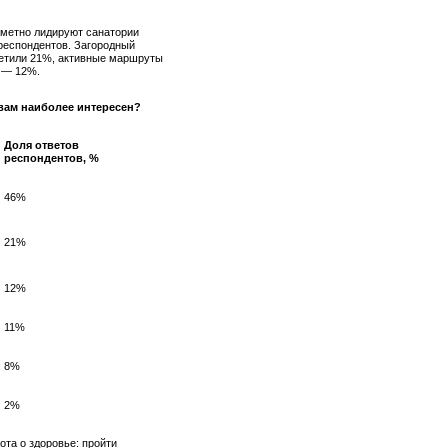
аметно лидируют санатории
респондентов. Загородный
метили 21%, активные маршруты
г — 12%.
вам наиболее интересен?
Доля ответов
респондентов, %
46%
21%
12%
11%
8%
2%
ота о здоровье: пройти