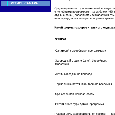
РЕГИОН САМАРА
Среди вариантов оздоровительной поездки з
с лечебными программами: их выбрали 46% 
отдых с баней, бассейном или массажем от
на природе, включая горы, прогулки и трекин
Какой формат оздоровительного отдыха 
Формат
Санаторий с лечебными программами
Загородный отдых с баней, бассейном,
массажем
Активный отдых на природе
Термальные источники / горячие бассейны
Spa-отель или wellness-отель
Ретрит / йога-тур / детокс-программа
Главная цель оздоровительной поездки — заб