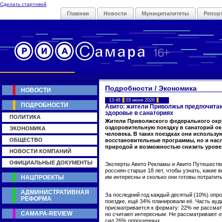
Сделать стартовой
Главная
Новости
Муниципалитеты
Репор
Подробности / Экономика
НОВОСТИ
13:48
03 июня 2026
ПОДРОБНОСТИ
Авито: жители Приволжья предпочита
здоровье в санаториях
ПОЛИТИКА
Жители Приволжского федерального окру
оздоровительную поездку в санаторий око
ЭКОНОМИКА
человека. В таких поездках они использу
ОБЩЕСТВО
восстановительные программы, но и нас
природой и возможностью снизить уровен
НОВОСТИ КОМПАНИЙ
ОФИЦИАЛЬНЫЕ ДОКУМЕНТЫ
Эксперты Авито Рекламы и Авито Путешестви
россиян старше 18 лет, чтобы узнать, какие 
НАЦПРОЕКТЫ
им интересны и сколько они готовы потратить
АДМИНИСТРАТИВНАЯ
За последний год каждый десятый (10%) опр
РЕФОРМА
поездке, ещё 34% планировали её. Часть ауд
присматривается к формату: 22% не рассматр
САМАРА-REVIEW
но считают интересным. Не рассматривают о
сил 26% опрошенных.