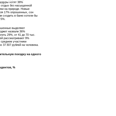
цедуры хотят 38%
й отдых без насыщенной
ки на природе. Новые
для 17% опрошенных, сон
и сходить в баню хотели бы
 5%.
рошенные выделяют
бюджет назвали 36%
тить 29%, от 41 до 70 тыс.
блей рассматривают 9%
 среднем участники
х 37 307 рублей на человека.
ительную поездку на одного
ндентов, %