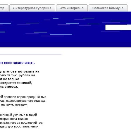
тер
Литературная губерния
Это интересно
Волжская Коммуна
ют восстанавливать
га готовы потратить на
ло 37 тыс. рублей на
ют не только
лаждаются тишиной,
ь стресса.
й провели опрос среди 10 тыс.
виды оздоровительного отдыха
 на такую поездку.
ошенный уже был в такой
итории пока только
ивали его за последний год,
тдых для восстановления