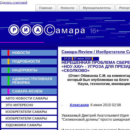
Сделать стартовой
Главная
Новости
Муниципалитеты
Репор
Самара-Review / Изобретатели 
НОВОСТИ
14:24
07 июня 2010
ПОДРОБНОСТИ
НЕРЕШЁННАЯ ПРОБЛЕМА СБЕР
«НОУ-ХАУ» - УГРОЗА ДЛЯ ПРЕЗ
НАЦПРОЕКТЫ
«СКОЛКОВО»
(Ответ Обижаева С.М. на коммента
АДМИНИСТРАТИВНАЯ
который был опубликован на блоге 
РЕФОРМА
Наука, технологии, инновации
САМАРА-REVIEW
АВТО НОВОСТИ САМАРЫ
·
Александр
6 июня 2010 02:08
ЭТО ИНТЕРЕСНО
ИЗОБРЕТАТЕЛИ САМАРЫ
Уважаемый Дмитрий Анатольевич! Идея 
ИЗОБРЕТАТЕЛИ САМАРЫ
"Силиконовой долины" просто шикарная
ХУДОЖНИКИ САМАРЫ