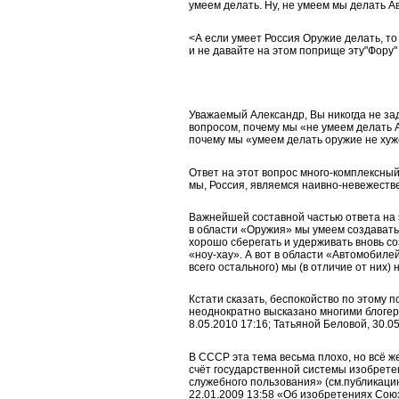
умеем делать. Ну, не умеем мы делать А
<А если умеет Россия Оружие делать, то 
и не давайте на этом поприще эту"Фору"
Уважаемый Александр, Вы никогда не за
вопросом, почему мы «не умеем делать А
почему мы «умеем делать оружие не хуже
Ответ на этот вопрос много-комплексный
мы, Россия, являемся наивно-невежеств
Важнейшей составной частью ответа на э
в области «Оружия» мы умеем создавать
хорошо сберегать и удерживать вновь с
«ноу-хау». А вот в области «Автомобилей
всего остального) мы (в отличие от них) 
Кстати сказать, беспокойство по этому 
неоднократно высказано многими блогера
8.05.2010 17:16; Татьяной Беловой, 30.05
В СССР эта тема весьма плохо, но всё же
счёт государственной системы изобрете
служебного пользования» (см.публикаци
22.01.2009 13:58 «Об изобретениях Сою