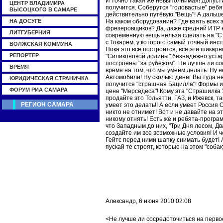
И точно такая же невыполнимая! Допусти
ЦЕНТР ВЛАДИМИРА
получится. Соберутся "головастые" реб
ВЫСОЦКОГО В САМАРЕ
действительно путёвую "Вещь"! А дальше
На каком оборудовании? Где взять всех 
НА ДОСУГЕ
фрезеровщиков? Да, даже средний ИТР к
ЛИТГУБЕРНИЯ
современную вещь нельзя сделать на "С
с Токарем, у которого самый точный инс
ВОЛЖСКАЯ КОММУНА
Пока это всё построится, все эти шикар
РЕПОРТЕР
"Силиконовой долины" безнадёжно устар
построены "за рубежом". Не лучше ли с
ВРЕМЯ
время на том, что мы умеем делать. Ну 
Автомобили! Ну сколько денег Вы туда не
ЮРИДИЧЕСКАЯ СТРАНИЧКА
получится "страшная Бацилла"! Формы и 
ФОРУМ РИА САМАРА
цене "Мерседеса"! Кому эта "Страшилка 
продайте это Тольятти, ГАЗ, и Ижевск, так
РЕГИОН САМАРА
умеет это делать!! А если умеет Россия 
никто не отнимет! Вот и не давайте на э
никому отнять! Есть же и ребята-програм
что Западным до них, "Три Дня лесом, Дв
создайте им все возможные условия! И ч
Гейтс перед ними шапку снимать будет! 
пускай те строят, которые на этом "собак
Александр, 6 июня 2010 02:08
<Не лучше ли сосредоточиться на перво