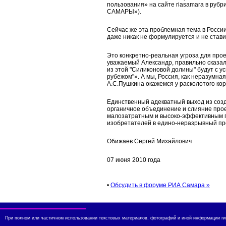
пользования» на сайте riasamara в ру
САМАРЫ»).
Сейчас же эта проблемная тема в Росси
даже никак не формулируется и не стави
Это конкретно-реальная угроза для проек
уважаемый Александр, правильно сказа
из этой "Силиконовой долины" будут с у
рубежом"». А мы, Россия, как неразумная
А.С.Пушкина окажемся у расколотого ко
Единственный адекватный выход из соз
органичное объединение и слияние прое
малозатратным и высоко-эффективным 
изобретателей в едино-неразрывный пр
Обижаев Сергей Михайлович
07 июня 2010 года
•
Обсудить в форуме РИА Самара »
При полном или частичном использовании текстовых материалов, фотографий и иной информации ги