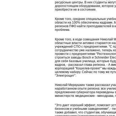
ресурсные центры. В них студенты могут
дорогостоящем оборудовании, которое 
приобрести не в состоянии.
Кроме того, средние специальные учеб
области на 100% обеспечены кадрами. 
регионов ПФО найти преподавателей в к
проблема.
Кроме того, в ходе совещания Николай М
областные власти активно стараются н
учреждений СПО с предприятиями. "С п
сотрудничество уже налажено, теперь х
провести с предприятиями "Ростехнологи
строиться заводы Bosch и Schneider Elec
для себя базовые училища, которые буду
кадров, - рассказал глава региона. - А в
корпорацией "Кошелев-проект" мы кажды
целевому набору. Сейчас по тому же пут
"Электрощит".
Николай Меркушкин также рассказал уча
наработанном опыте региона: все учили
предложению губернатора переведены 
министерств: медицинские - минздрава,
"Это дает хороший эффект, помогает ус
бизнесом и учебными заведениями", - пе
также добавил, что студентам, обучающ