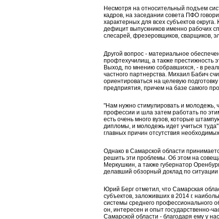
Несмотря на относительный подъем сис
кадров, на заседании совета ПФО говор
характерных для всех субъектов округа.
дефицит выпускников именно рабочих сп
слесарей, фрезеровщиков, сварщиков, э
Другой вопрос - материальное обеспече
профтехучилищ, а также престижность э
Выход, по мнению собравшихся, - в реал
частного партнерства. Михаил Бабич счи
ориентироваться на целевую подготовку 
предприятия, причем на базе самого про
"Нам нужно стимулировать и молодежь, 
профессии и шла затем работать по эти
есть очень много вузов, которые штампу
дипломы, и молодежь идет учиться туда",
главных причин отсутствия необходимых
Однако в Самарской области принимаетс
решить эти проблемы. Об этом на совещ
Меркушкин, а также губернатор Оренбург
делавший обзорный доклад по ситуации 
Юрий Берг отметил, что Самарская облас
субъектов, заложивших в 2014 г. наибо
системы среднего профессионального об
он, интересен и опыт государственно-ча
Самарской области - благодаря ему у на