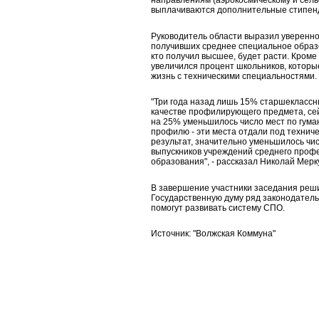
направлениям (аэрокосмическому и сель
выплачиваются дополнительные стипен
Руководитель области выразил увереннос
получивших среднее специальное образо
кто получил высшее, будет расти. Кроме 
увеличился процент школьников, которы
жизнь с техническими специальностями.
"Три года назад лишь 15% старшеклассн
качестве профилирующего предмета, сей
на 25% уменьшилось число мест по гума
профилю - эти места отдали под техниче
результат, значительно уменьшилось чи
выпускников учреждений среднего проф
образования", - рассказал Николай Мерк
В завершение участники заседания реш
Государственную думу ряд законодатель
помогут развивать систему СПО.
Источник: "Волжская Коммуна"