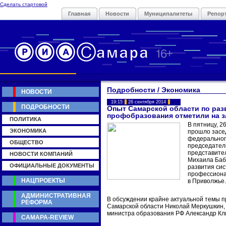
Сделать стартовой
Главная
Новости
Муниципалитеты
Репор
Подробности / Экономика
НОВОСТИ
19:15
26 сентября 2014
ПОДРОБНОСТИ
Опыт Самарской области по ра
профобразования отметили на 
ПОЛИТИКА
В пятницу, 2
ЭКОНОМИКА
прошло засе
федеральног
ОБЩЕСТВО
председател
представите
НОВОСТИ КОМПАНИЙ
Михаила Баб
ОФИЦИАЛЬНЫЕ ДОКУМЕНТЫ
развития си
профессиона
НАЦПРОЕКТЫ
в Приволжье.
АДМИНИСТРАТИВНАЯ
В обсуждении крайне актуальной темы п
РЕФОРМА
Самарской области Николай Меркушкин, 
министра образования РФ Александр Кл
САМАРА-REVIEW