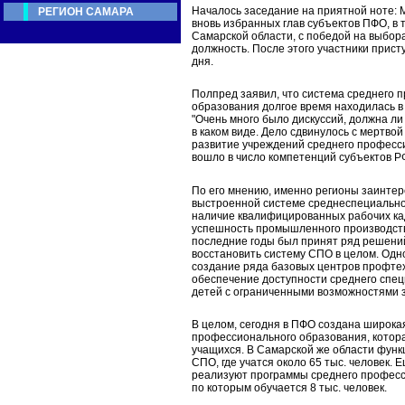
Началось заседание на приятной ноте: 
РЕГИОН САМАРА
вновь избранных глав субъектов ПФО, в 
Самарской области, с победой на выбора
должность. После этого участники прист
дня.
Полпред заявил, что система среднего 
образования долгое время находилась в
"Очень много было дискуссий, должна ли
в каком виде. Дело сдвинулось с мертвой 
развитие учреждений среднего професс
вошло в число компетенций субъектов РФ"
По его мнению, именно регионы заинте
выстроенной системе среднеспециально
наличие квалифицированных рабочих ка
успешность промышленного производств
последние годы был принят ряд решени
восстановить систему СПО в целом. Одно
создание ряда базовых центров профтех
обеспечение доступности среднего спец
детей с ограниченными возможностями 
В целом, сегодня в ПФО создана широка
профессионального образования, котора
учащихся. В Самарской же области фун
СПО, где учатся около 65 тыс. человек. 
реализуют программы среднего професс
по которым обучается 8 тыс. человек.