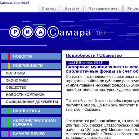
Сделать стартовой
Главная
Новости
Муниципалитеты
Репор
Подробности / Общество
НОВОСТИ
11:23
28 октября 2013
ПОДРОБНОСТИ
Самарские муниципалитеты сф
библиотечные фонды за счет об
ПОЛИТИКА
Согласно постановлению правительства
ЭКОНОМИКА
городами и районами губернии распред
комплектование книжных фондов библиот
ОБЩЕСТВО
приобретение литературно-художествен
НОВОСТИ КОМПАНИЙ
Так, из областной казны наибольшую сум
ОФИЦИАЛЬНЫЕ ДОКУМЕНТЫ
получит Самара, 1,5 млн руб. поступит в
тыс. руб. - Сызрань.
НАЦПРОЕКТЫ
АДМИНИСТРАТИВНАЯ
Что касается районов области, то попо
РЕФОРМА
209 тыс. руб. сможет Ставропольский ра
район - на 185 тыс. руб. Меньше всего 
САМАРА-REVIEW
Алексеевский район. Всего из областног
выделено 7,8 млн рублей.