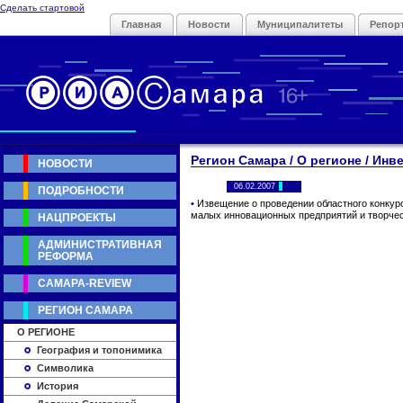
Сделать стартовой
Главная
Новости
Муниципалитеты
Репор
Регион Самара / О регионе / Инв
НОВОСТИ
06.02.2007
ПОДРОБНОСТИ
•
Извещение о проведении областного конкур
малых инновационных предприятий и творчес
НАЦПРОЕКТЫ
АДМИНИСТРАТИВНАЯ
РЕФОРМА
САМАРА-REVIEW
РЕГИОН САМАРА
О РЕГИОНЕ
География и топонимика
Символика
История