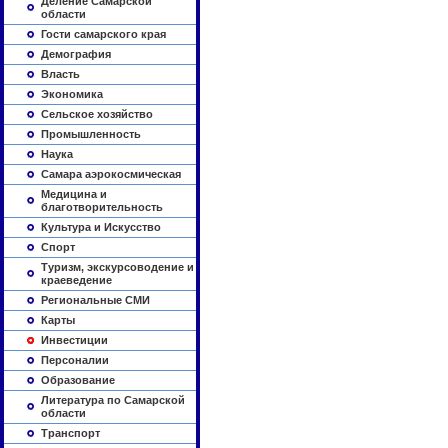
Деление Самарской
области
Гости самарского края
Демография
Власть
Экономика
Сельское хозяйство
Промышленность
Наука
Самара аэрокосмическая
Медицина и
благотворительность
Культура и Искусство
Спорт
Туризм, экскурсоводение и
краеведение
Региональные СМИ
Карты
Инвестиции
Персоналии
Образование
Литература по Самарской
области
Транспорт